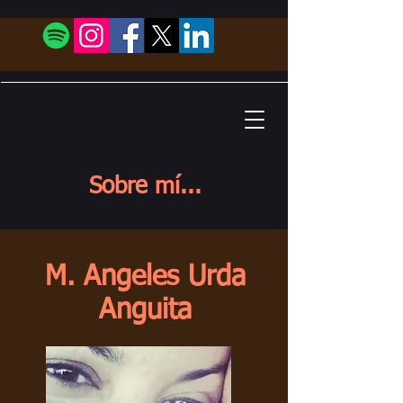
Sobre mí...
M. Angeles Urda
Anguita