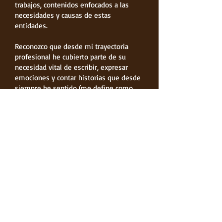
trabajos, contenidos enfocados a las
necesidades y causas de estas
entidades.
Reconozco que desde mi trayectoria
profesional he cubierto parte de su
necesidad vital de escribir, expresar
emociones y contar historias que desde
siempre he sentido (me define como
una “escritora a escondidas” desde la
adolescencia).
Me presenta a los lectores con mi
primera novela
El tercer encuentro
, una
historia de amor valiente que desafía a
una sociedad monótona y gris que no
entiende que la vida solo es posible
disfrutarla desde la pasión.
Contacta conmigo